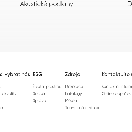
Akustické podlahy
D
si vybrat nás
ESG
Zdroje
Kontaktujte 
a
Životní prostředí
Dekorace
Kontaktní infor
la kvality
Sociální
Katalogy
Online poptávk
y
Správa
Média
ce
Technická stránka