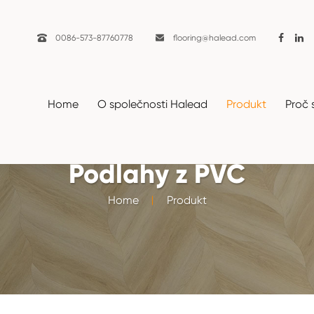

0086-573-87760778

flooring@halead.com
Home
O společnosti Halead
Produkt
Proč 
Podlahy z PVC
Home
Produkt