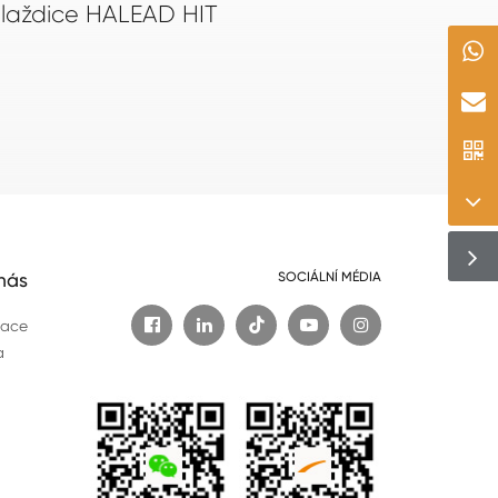
laždice HALEAD HIT
nás
SOCIÁLNÍ MÉDIA

mace
a